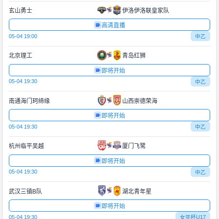
玄山勇士
伊洛伊洛联皇家队
高清直播
05-04 19:00
中乙
北京理工
青岛红狮
即将开始
05-04 19:30
中乙
南通海门珂缔缘
山西崇德荣海
即将开始
05-04 19:30
中乙
杭州临平吴越
厦门飞鹭
即将开始
05-04 19:30
中乙
武汉三镇B队
湖北青年星
即将开始
05-04 19:30
女亚杯U17