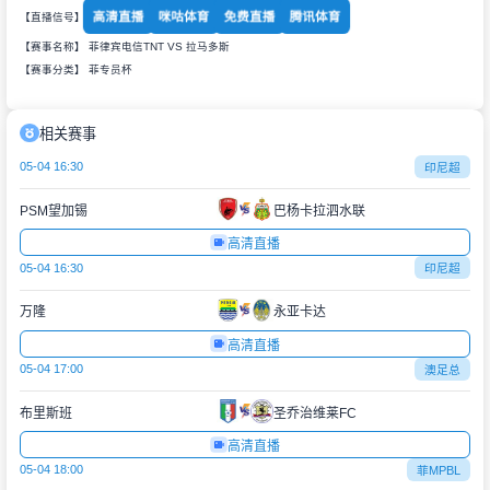
高清直播
咪咕体育
免费直播
腾讯体育
【直播信号】
【赛事名称】 菲律宾电信TNT VS 拉马多斯
【赛事分类】
菲专员杯
相关赛事
05-04 16:30
印尼超
PSM望加锡
巴杨卡拉泗水联
高清直播
05-04 16:30
印尼超
万隆
永亚卡达
高清直播
05-04 17:00
澳足总
布里斯班
圣乔治维莱FC
高清直播
05-04 18:00
菲MPBL