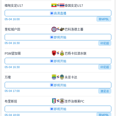
缅甸女足U17
泰国女足U17
高清直播
05-04 16:00
菲MPBL
奎松城户田
巴科洛德土蕃
即将开始
05-04 16:30
印尼超
PSM望加锡
巴杨卡拉泗水联
即将开始
05-04 16:30
印尼超
万隆
永亚卡达
即将开始
05-04 17:00
澳足总
布里斯班
圣乔治维莱FC
即将开始
05-04 18:00
菲MPBL