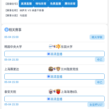
高清直播
咪咕体育
免费直播
腾讯体育
【直播信号】
【赛事名称】 纳萨夫 VS 纳曼干新春
【赛事分类】
乌兹超
相关赛事
05-04 15:00
韩大学联
韩国中央大学
东固大学
高清直播
05-04 15:30
中乙
上海赛更达
兰州陇原竞技
高清直播
05-04 15:30
中乙
泰安天贶
上海海港B队
高清直播
05-04 15:30
女亚杯U17