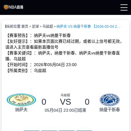
页
当前位置:
首页
足球
乌兹超
纳萨夫 VS 纳曼干新春 【2026-05-04 23:00:00】
A直播
直播
【赛事预告】：纳萨夫vs纳曼干新春
直播
【友好提示】：如果本页面比赛已经过期，或者以上信号都无效，
A新闻
请进入主页查看最新直播信号
A录像
【赛事关键词】：纳萨夫，纳曼干新春、纳萨夫vs纳曼干新春直
播、乌兹超
【开始时间】：2026年05月04日 23:00
【所属类别】：乌兹超
乌兹超
0
VS
0
纳萨夫
纳曼干新春
05月04日 23:00
已结束