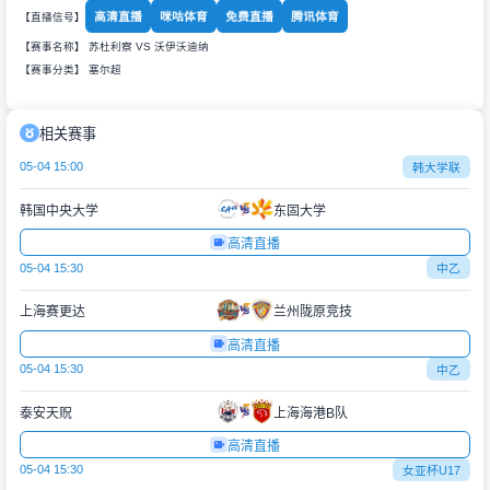
高清直播
咪咕体育
免费直播
腾讯体育
【直播信号】
【赛事名称】 苏杜利察 VS 沃伊沃迪纳
【赛事分类】
塞尔超
相关赛事
05-04 15:00
韩大学联
韩国中央大学
东固大学
高清直播
05-04 15:30
中乙
上海赛更达
兰州陇原竞技
高清直播
05-04 15:30
中乙
泰安天贶
上海海港B队
高清直播
05-04 15:30
女亚杯U17