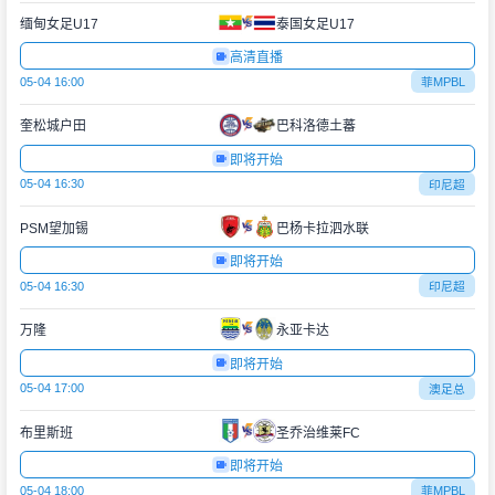
缅甸女足U17
泰国女足U17
高清直播
05-04 16:00
菲MPBL
奎松城户田
巴科洛德土蕃
即将开始
05-04 16:30
印尼超
PSM望加锡
巴杨卡拉泗水联
即将开始
05-04 16:30
印尼超
万隆
永亚卡达
即将开始
05-04 17:00
澳足总
布里斯班
圣乔治维莱FC
即将开始
05-04 18:00
菲MPBL