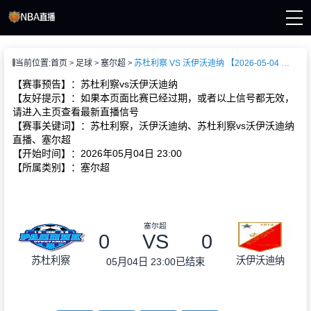
页
当前位置:
首页
足球
塞尔超
苏杜利察 VS 沃伊沃迪纳 【2026-05-04 23:00:00】
A直播
直播
【赛事预告】：苏杜利察vs沃伊沃迪纳
直播
【友好提示】：如果本页面比赛已经过期，或者以上信号都无效，
A新闻
请进入主页查看最新直播信号
A录像
【赛事关键词】：苏杜利察，沃伊沃迪纳、苏杜利察vs沃伊沃迪纳
直播、塞尔超
【开始时间】：2026年05月04日 23:00
【所属类别】：塞尔超
塞尔超
0
VS
0
苏杜利察
沃伊沃迪纳
05月04日 23:00
已结束