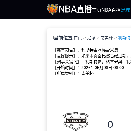
首页
NBA直播
足球
当前位置:
首页
足球
南美杯
利斯特雷
【赛事预告】：利斯特雷vs格雷米奥
【友好提示】：如果本页面比赛已经过期，
【赛事关键词】：利斯特雷，格雷米奥、利
【开始时间】：2026年05月06日 06:00
【所属类别】：南美杯
0