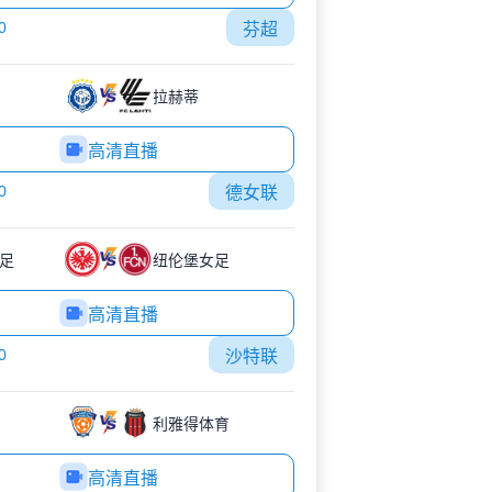
0
芬超
拉赫蒂
高清直播
0
德女联
足
纽伦堡女足
高清直播
0
沙特联
利雅得体育
高清直播