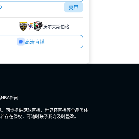
0
奥甲
沃尔夫斯伯格
高清直播
播
NBA新闻
事集锦。同步提供足球直播、世界杯直播等全品类体
如若存在侵权，可随时联系我方及时整改。