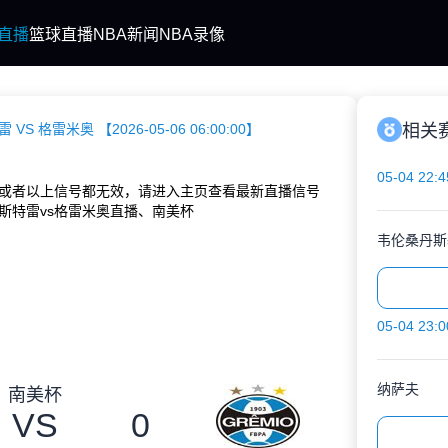
直播
篮球直播
NBA新闻
NBA录像
 VS 格雷米奥 【2026-05-06 06:00:00】
相关
05-04 22:4
或者以上信号都无效，请进入主页查看最新直播信号
斯特雷vs格雷米奥直播、南美杯
韦伦桑丹斯
05-04 23:0
纳萨夫
南美杯
VS
0