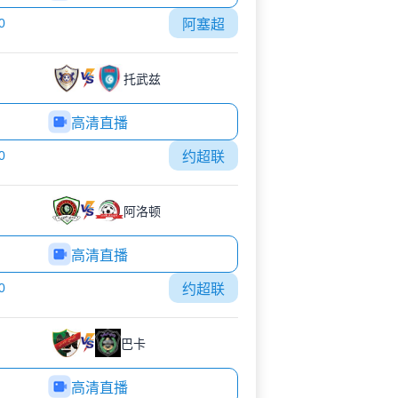
0
阿塞超
托武兹
高清直播
0
约超联
阿洛顿
高清直播
0
约超联
巴卡
高清直播