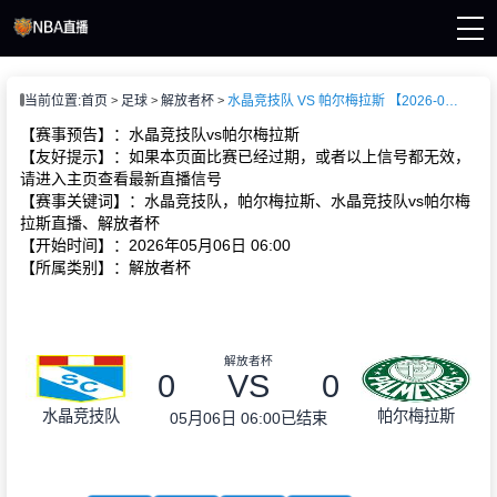
页
当前位置:
首页
足球
解放者杯
水晶竞技队 VS 帕尔梅拉斯 【2026-05-06 06:00:00】
A直播
直播
【赛事预告】：水晶竞技队vs帕尔梅拉斯
直播
【友好提示】：如果本页面比赛已经过期，或者以上信号都无效，
A新闻
请进入主页查看最新直播信号
A录像
【赛事关键词】：水晶竞技队，帕尔梅拉斯、水晶竞技队vs帕尔梅
拉斯直播、解放者杯
【开始时间】：2026年05月06日 06:00
【所属类别】：解放者杯
解放者杯
0
VS
0
水晶竞技队
帕尔梅拉斯
05月06日 06:00
已结束