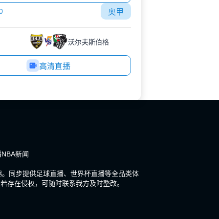
0
奥甲
沃尔夫斯伯格
高清直播
播
NBA新闻
事集锦。同步提供足球直播、世界杯直播等全品类体
如若存在侵权，可随时联系我方及时整改。