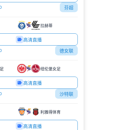
0
芬超
拉赫蒂
高清直播
0
德女联
足
纽伦堡女足
高清直播
0
沙特联
利雅得体育
高清直播