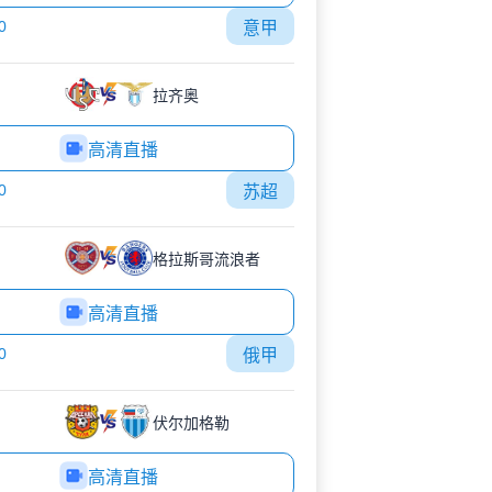
0
意甲
拉齐奥
高清直播
0
苏超
格拉斯哥流浪者
高清直播
0
俄甲
伏尔加格勒
高清直播