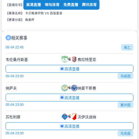
高清直播
咪咕体育
免费直播
腾讯体育
【直播信号】
【赛事名称】 卡贝略港学院 VS 西恩夏诺
【赛事分类】
南美杯
相关赛事
05-04 22:45
保乙
韦伦桑丹斯基
弗拉特里亚
高清直播
05-04 23:00
乌兹超
纳萨夫
纳曼干新春
高清直播
05-04 23:00
塞尔超
苏杜利察
沃伊沃迪纳
高清直播
05-04 23:00
乌克超