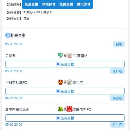
高清直播
咪咕体育
免费直播
腾讯体育
【直播信号】
【赛事名称】 邓弗姆林 VS 阿布罗斯
【赛事分类】
苏冠
相关赛事
05-05 22:30
保甲
贝尔罗
FC蒙塔纳
高清直播
05-05 23:00
尼日超
伊科罗杜城FC
维克吉
高清直播
05-05 23:00
埃塞超
夏尔内塞拉莱西
埃塞电力FC
高清直播
05-05 23:00
芬兰杯