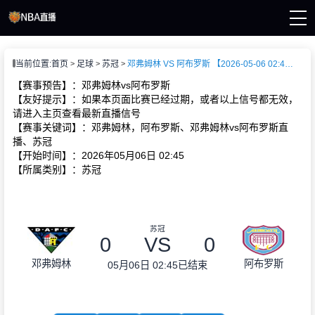
页
当前位置:
首页
足球
苏冠
邓弗姆林 VS 阿布罗斯 【2026-05-06 02:45:00】
A直播
直播
【赛事预告】：邓弗姆林vs阿布罗斯
直播
【友好提示】：如果本页面比赛已经过期，或者以上信号都无效，
A新闻
请进入主页查看最新直播信号
A录像
【赛事关键词】：邓弗姆林，阿布罗斯、邓弗姆林vs阿布罗斯直
播、苏冠
【开始时间】：2026年05月06日 02:45
【所属类别】：苏冠
苏冠
0
VS
0
邓弗姆林
阿布罗斯
05月06日 02:45
已结束