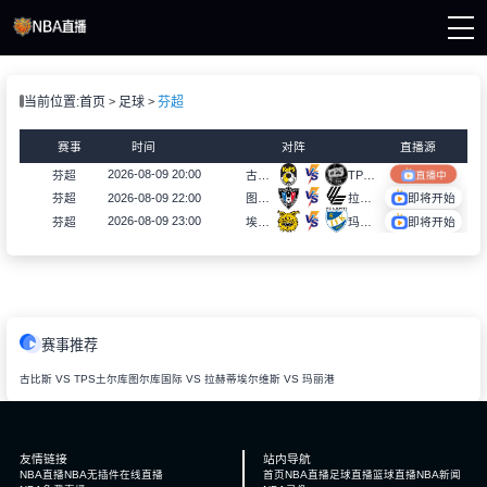
页
当前位置:
首页
足球
芬超
A直播
直播
赛事
时间
对阵
直播源
直播
A新闻
2026-08-09 20:00
芬超
古比斯
TPS土尔库
直播中
A录像
2026-08-09 22:00
芬超
图尔库国际
拉赫蒂
即将开始
2026-08-09 23:00
芬超
埃尔维斯
玛丽港
即将开始
赛事推荐
古比斯 VS TPS土尔库
图尔库国际 VS 拉赫蒂
埃尔维斯 VS 玛丽港
友情链接
站内导航
NBA直播
NBA无插件在线直播
首页
NBA直播
足球直播
篮球直播
NBA新闻