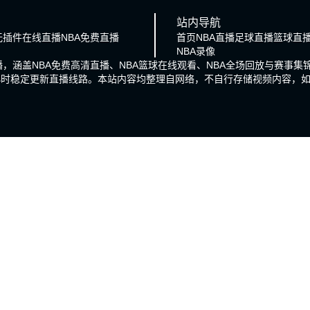
站内导航
无插件在线直播
NBA免费直播
首页
NBA直播
足球直播
篮球直
NBA录像
NBA直播，涵盖NBA免费高清直播、NBA篮球在线观看、NBA全场回放与赛
小时稳定更新直播线路。本站内容均整理自网络，不自行存储视频内容，