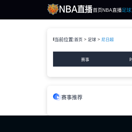
首页
NBA直播
足球
当前位置:
首页
足球
尼日超
赛事
赛事推荐