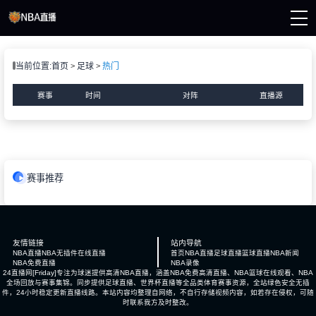
页
当前位置:
首页
足球
热门
A直播
直播
赛事
时间
对阵
直播源
直播
A新闻
A录像
赛事推荐
友情链接
站内导航
NBA直播
NBA无插件在线直播
首页
NBA直播
足球直播
篮球直播
NBA新闻
NBA免费直播
NBA录像
24直播网[Friday]专注为球迷提供高清NBA直播，涵盖NBA免费高清直播、NBA篮球在线观看、NBA
全场回放与赛事集锦。同步提供足球直播、世界杯直播等全品类体育赛事资源，全站绿色安全无插
件，24小时稳定更新直播线路。本站内容均整理自网络，不自行存储视频内容，如若存在侵权，可随
时联系我方及时整改。